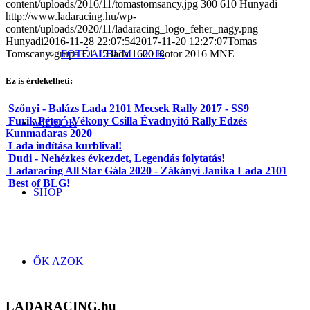
content/uploads/2016/11/tomastomsancy.jpg
300
610
Hunyadi
http://www.ladaracing.hu/wp-
content/uploads/2020/11/ladaracing_logo_feher_nagy.png
Hunyadi
2016-11-28 22:07:54
2017-11-20 12:27:07
Tomas
FOTÓALBUM – 2018
Tomscany-grupa E1 15 lada 1600 Kotor 2016 MNE
Ez is érdekelheti:
Szőnyi - Balázs Lada 2101 Mecsek Rally 2017 - SS9
Furik Péter - Vékony Csilla Évadnyitó Rally Edzés
VIDEÓK
Kunmadaras 2020
Lada indítása kurblival!
Dudi - Nehézkes évkezdet, Legendás folytatás!
Ladaracing All Star Gála 2020 - Zákányi Janika Lada 2101
Best of BLG!
SHOP
ŐK AZOK
LADARACING.hu