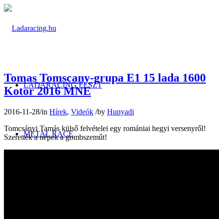
Tomas Tomscany-grupa E1 15 lada 1600
LADARACING FESZT
Kotor 2016 MNE
2016-11-28
/
in
Hírek
,
Videók
/
by
Hunyadi
Tomcsányi Tamás külső felvételei egy romániai hegyi versenyről!
METAL RACE
Szerették a népek a gombszeműt!
FOTÓALBUMOK