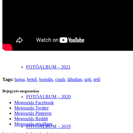
FOTÓALBUM – 2023
FOTÓALBUM – 2022
FOTÓALBUM – 2021
Tags:
bajna
,
belső
,
borulás
,
crash
,
lábatlan
,
tajti
,
tető
Bejegyzés megosztása
FOTÓALBUM – 2020
Megosztás Facebook
Megosztás Twitter
Megosztás Pinterest
Megosztás Reddit
Megosztás emailben
FOTÓALBUM – 2019