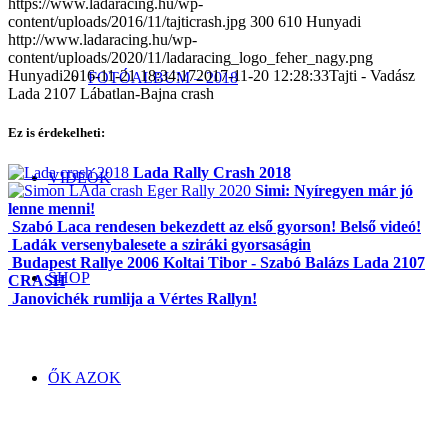
https://www.ladaracing.hu/wp-
content/uploads/2016/11/tajticrash.jpg
300
610
Hunyadi
http://www.ladaracing.hu/wp-
content/uploads/2020/11/ladaracing_logo_feher_nagy.png
Hunyadi
2016-11-21 18:34:17
2017-11-20 12:28:33
Tajti - Vadász
FOTÓALBUM – 2018
Lada 2107 Lábatlan-Bajna crash
Ez is érdekelheti:
Lada Rally Crash 2018
VIDEÓK
Simi: Nyíregyen már jó
lenne menni!
Szabó Laca rendesen bekezdett az első gyorson! Belső videó!
Ladák versenybalesete a sziráki gyorsaságin
Budapest Rallye 2006 Koltai Tibor - Szabó Balázs Lada 2107
SHOP
CRASH
Janovichék rumlija a Vértes Rallyn!
ŐK AZOK