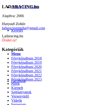
LADARACING.hu
ZERO TO HERO
Alapítva: 2006
Hunyadi Zoltán
ladaracingmedia@gmail.com
Keresés
Ladaracing.hu
Őrület ez!
Kategóriák
Menu
Fényképalbum 2018
Fényképalbum 2019
Fényképalbum 2020
Fényképalbum 2021
Fényképalbum 2022
Fényképalbum 2023
Facebook
Hírek
Kiemelt
Sajtóanyagok
Versenyinfó
Videók
Instagram