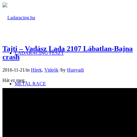
Tajti – Vadász Lada 2107 Lábatlan-Bajna
LADARACING FESZT
crash
2016-11-21
/
in
Hírek
,
Videók
/
by
Hunyadi
Hát ez meg..
METAL RACE
FOTÓALBUMOK