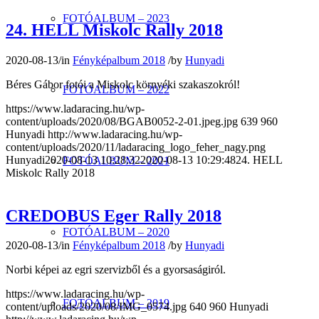
FOTÓALBUM – 2023
24. HELL Miskolc Rally 2018
2020-08-13
/
in
Fényképalbum 2018
/
by
Hunyadi
Béres Gábor fotói a Miskolc környéki szakaszokról!
FOTÓALBUM – 2022
https://www.ladaracing.hu/wp-
content/uploads/2020/08/BGAB0052-2-01.jpeg.jpg
639
960
Hunyadi
http://www.ladaracing.hu/wp-
content/uploads/2020/11/ladaracing_logo_feher_nagy.png
Hunyadi
2020-08-13 10:28:32
2020-08-13 10:29:48
24. HELL
FOTÓALBUM – 2021
Miskolc Rally 2018
CREDOBUS Eger Rally 2018
FOTÓALBUM – 2020
2020-08-13
/
in
Fényképalbum 2018
/
by
Hunyadi
Norbi képei az egri szervizből és a gyorsaságiról.
https://www.ladaracing.hu/wp-
FOTÓALBUM – 2019
content/uploads/2020/08/IMG_0574.jpg
640
960
Hunyadi