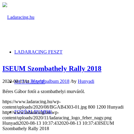
FOTÓALBUM 2018
LADARACING FESZT
ISEUM Szombathely Rally 2018
2020-08-13
/
in
Fényképalbum 2018
/
by
Hunyadi
METAL RACE
Béres Gábor fotói a szombathelyi murváról.
https://www.ladaracing.hu/wp-
content/uploads/2020/08/BGAB4303-01.jpg
800
1200
Hunyadi
FOTÓALBUMOK
http://www.ladaracing.hu/wp-
content/uploads/2020/11/ladaracing_logo_feher_nagy.png
Hunyadi
2020-08-13 10:37:43
2020-08-13 10:37:43
ISEUM
Szombathely Rally 2018