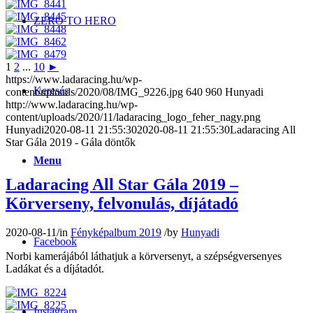
ZERO TO HERO
1
2
...
10
►
https://www.ladaracing.hu/wp-
Keresés
content/uploads/2020/08/IMG_9226.jpg
640
960
Hunyadi
http://www.ladaracing.hu/wp-
content/uploads/2020/11/ladaracing_logo_feher_nagy.png
Hunyadi
2020-08-11 21:55:30
2020-08-11 21:55:30
Ladaracing All
Star Gála 2019 - Gála döntők
Menu
Ladaracing All Star Gála 2019 –
Körverseny, felvonulás, díjátadó
2020-08-11
/
in
Fényképalbum 2019
/
by
Hunyadi
Facebook
Norbi kamerájából láthatjuk a körversenyt, a szépségversenyes
Ladákat és a díjátadót.
Instagram