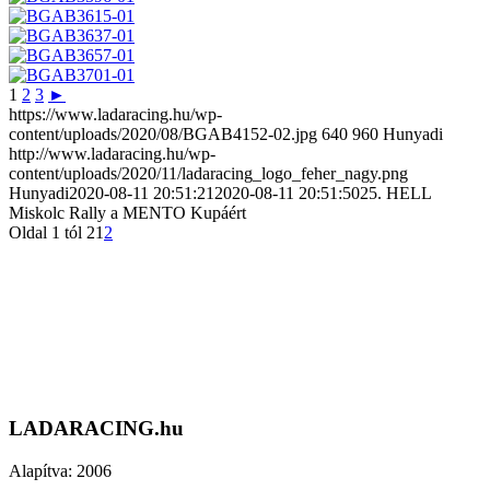
1
2
3
►
https://www.ladaracing.hu/wp-
content/uploads/2020/08/BGAB4152-02.jpg
640
960
Hunyadi
http://www.ladaracing.hu/wp-
content/uploads/2020/11/ladaracing_logo_feher_nagy.png
Hunyadi
2020-08-11 20:51:21
2020-08-11 20:51:50
25. HELL
Miskolc Rally a MENTO Kupáért
Oldal 1 tól 2
1
2
LADARACING.hu
Alapítva: 2006