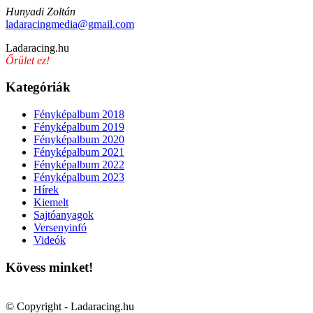
Hunyadi Zoltán
ladaracingmedia@gmail.com
Ladaracing.hu
Őrület ez!
Kategóriák
Fényképalbum 2018
Fényképalbum 2019
Fényképalbum 2020
Fényképalbum 2021
Fényképalbum 2022
Fényképalbum 2023
Hírek
Kiemelt
Sajtóanyagok
Versenyinfó
Videók
Kövess minket!
© Copyright - Ladaracing.hu