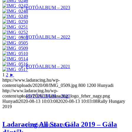
FOTÓALBUM – 2023
FOTÓALBUM – 2022
FOTÓALBUM – 2021
1
2
►
https://www.ladaracing.hu/wp-
content/uploads/2020/08/IMG_0509.jpg
800
1200
Hunyadi
http://www.ladaracing.hu/wp-
content/uploads/2020/11/ladaracing_logo_feher_nagy.png
FOTÓALBUM – 2020
Hunyadi
2020-08-13 10:03:08
2020-08-13 10:03:08
Rally Hungary
2019
Ladaracing All Star Gála 2019 – Gála
FOTÓALBUM – 2019