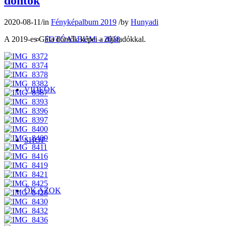
döntők
2020-08-11
/
in
Fényképalbum 2019
/
by
Hunyadi
A 2019-es Gála döntők képei a díjátadókkal.
FOTÓALBUM – 2018
VIDEÓK
SHOP
ŐK AZOK