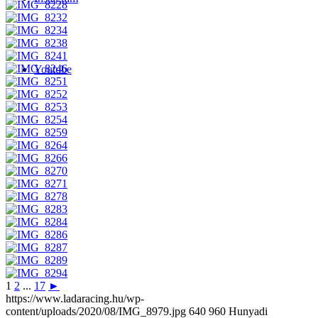
Youtube
1
2
...
17
►
https://www.ladaracing.hu/wp-
content/uploads/2020/08/IMG_8979.jpg
640
960
Hunyadi