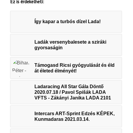
Ez is érdekelheti:
Így kapar a turbós dízel Lada!
Ladák versenybalesete a sziráki
gyorsaságin
Támogasd Ricsi gyógyulását és éld
át életed élményét!
Ladaracing All Star Gála Döntő
2020.07.18 / Pavol Spišák LADA
VFTS - Zákányi Janika LADA 2101
Intercars ART-Sprint Edzés KÉPEK,
Kunmadaras 2021.03.14.