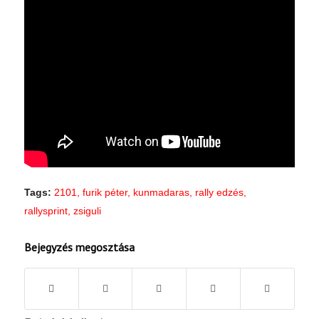
Tags:
2101
,
furik péter
,
kunmadaras
,
rally edzés
,
rallysprint
,
zsiguli
Bejegyzés megosztása