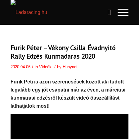
Furik Péter – Vékony Csilla Évadnyitó
Rally Edzés Kunmadaras 2020
/
/
2020-04-06
in
Videók
by
Hunyadi
Furik Peti is azon szerencsések között aki tudott
legalább egy jót csapatni már az éven, a márciusi
kunmarasi edzésről készült videó összeállítást
láthatjátok most!