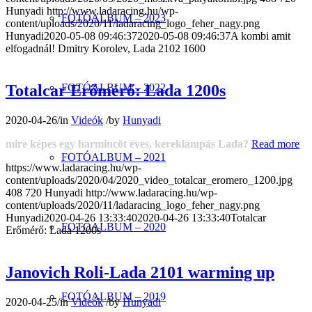
Hunyadi
http://www.ladaracing.hu/wp-
FOTÓALBUM – 2023
content/uploads/2020/11/ladaracing_logo_feher_nagy.png
Hunyadi
2020-05-08 09:46:37
2020-05-08 09:46:37
A kombi amit
elfogadnál! Dmitry Korolev, Lada 2102 1600
FOTÓALBUM – 2022
Totalcar Erőmérő: Lada 1200s
2020-04-26
/
in
Videók
/
by
Hunyadi
mire képes egy harmincöt éves, kereklámpás Lada?
Read more
FOTÓALBUM – 2021
https://www.ladaracing.hu/wp-
content/uploads/2020/04/2020_video_totalcar_eromero_1200.jpg
408
720
Hunyadi
http://www.ladaracing.hu/wp-
content/uploads/2020/11/ladaracing_logo_feher_nagy.png
Hunyadi
2020-04-26 13:33:40
2020-04-26 13:33:40
Totalcar
FOTÓALBUM – 2020
Erőmérő: Lada 1200s
Janovich Roli-Lada 2101 warming up
FOTÓALBUM – 2019
2020-04-25
/
in
Videók
/
by
Hunyadi