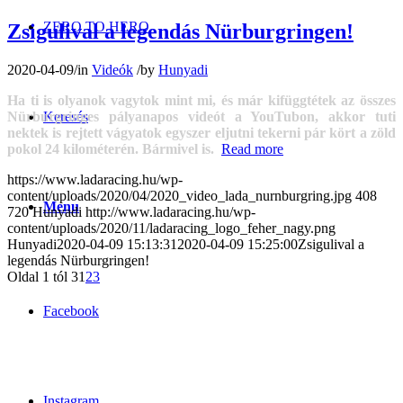
ZERO TO HERO
Zsigulival a legendás Nürburgringen!
2020-04-09
/
in
Videók
/
by
Hunyadi
Ha ti is olyanok vagytok mint mi, és már kifüggtétek az összes
Nürburgringes pályanapos videót a YouTubon, akkor tuti
Keresés
nektek is rejtett vágyatok egyszer eljutni tekerni pár kört a zöld
pokol 24 kilométerén. Bármivel is.
Read more
https://www.ladaracing.hu/wp-
content/uploads/2020/04/2020_video_lada_nurnburgring.jpg
408
Menu
720
Hunyadi
http://www.ladaracing.hu/wp-
content/uploads/2020/11/ladaracing_logo_feher_nagy.png
Hunyadi
2020-04-09 15:13:31
2020-04-09 15:25:00
Zsigulival a
legendás Nürburgringen!
Oldal 1 tól 3
1
2
3
Facebook
Instagram