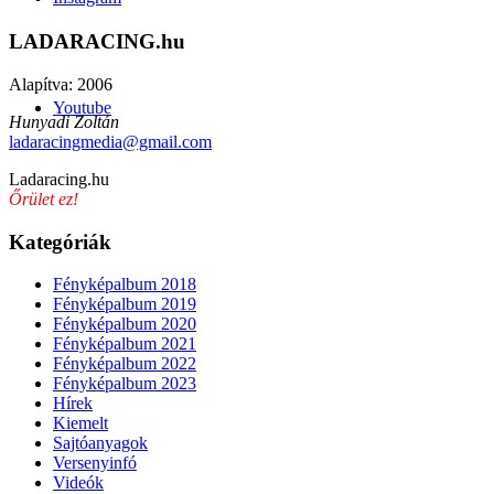
LADARACING.hu
Alapítva: 2006
Youtube
Hunyadi Zoltán
ladaracingmedia@gmail.com
Ladaracing.hu
Őrület ez!
Kategóriák
Fényképalbum 2018
Fényképalbum 2019
Fényképalbum 2020
Fényképalbum 2021
Fényképalbum 2022
Fényképalbum 2023
Hírek
Kiemelt
Sajtóanyagok
Versenyinfó
Videók