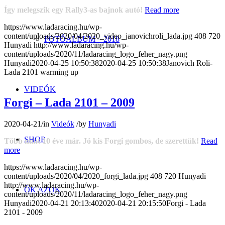
Így melegszik egy Rally3-as bajnok autó!
Read more
https://www.ladaracing.hu/wp-
content/uploads/2020/04/2020_video_janovichroli_lada.jpg
408
720
FOTÓALBUM – 2018
Hunyadi
http://www.ladaracing.hu/wp-
content/uploads/2020/11/ladaracing_logo_feher_nagy.png
Hunyadi
2020-04-25 10:50:38
2020-04-25 10:50:38
Janovich Roli-
Lada 2101 warming up
VIDEÓK
Forgi – Lada 2101 – 2009
2020-04-21
/
in
Videók
/
by
Hunyadi
SHOP
Több mint 10 éve már. Jó kis Forgi gombos, de szerettük!
Read
more
https://www.ladaracing.hu/wp-
content/uploads/2020/04/2020_forgi_lada.jpg
408
720
Hunyadi
http://www.ladaracing.hu/wp-
ŐK AZOK
content/uploads/2020/11/ladaracing_logo_feher_nagy.png
Hunyadi
2020-04-21 20:13:40
2020-04-21 20:15:50
Forgi - Lada
2101 - 2009