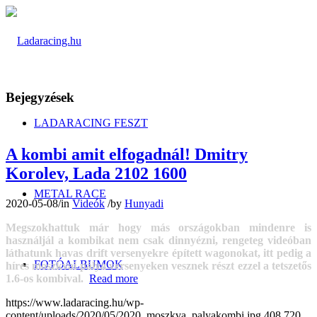
Bejegyzések
LADARACING FESZT
A kombi amit elfogadnál! Dmitry
Korolev, Lada 2102 1600
METAL RACE
2020-05-08
/
in
Videók
/
by
Hunyadi
Megszokhattuk már hogy más országokban mindenre is
használjál a kombikat nem csak dinnyézni, rengeteg videóban
láthatunk havas drift versenyekre épített wagonokat, itt pedig a
FOTÓALBUMOK
híres moszkvai pálya versenyeken vesznek részt ezzel a tetszetős
1.6-os kombival.
Read more
https://www.ladaracing.hu/wp-
content/uploads/2020/05/2020_moszkva_palyakombi.jpg
408
720