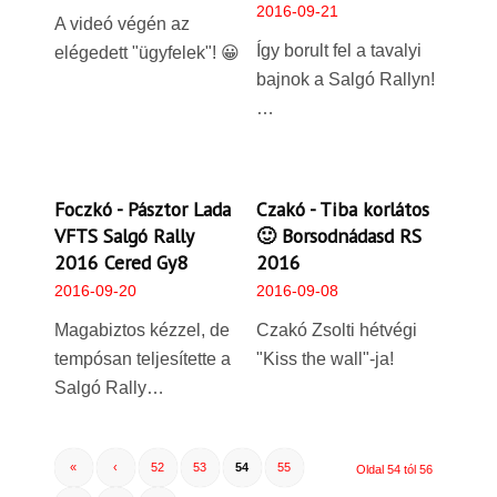
2016-09-21
A videó végén az
Így borult fel a tavalyi
elégedett "ügyfelek"! 😀
bajnok a Salgó Rallyn!
…
Foczkó - Pásztor Lada
Czakó - Tiba korlátos
VFTS Salgó Rally
🙂 Borsodnádasd RS
2016 Cered Gy8
2016
2016-09-20
2016-09-08
Magabiztos kézzel, de
Czakó Zsolti hétvégi
tempósan teljesítette a
"Kiss the wall"-ja!
Salgó Rally…
«
‹
52
53
54
55
Oldal 54 tól 56