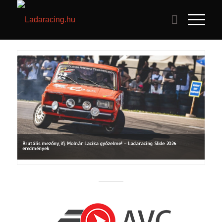
Brutális mezőny, ifj. Molnár Lacika győzelme! – Ladaracing Slide 2026
eredmények
Idén is hatalmas érdeklődés övezte a Ladaracing
Feszt Slide kategóriáját, ahol több mint 60
versenyző állt rajthoz. A résztvevők két […]