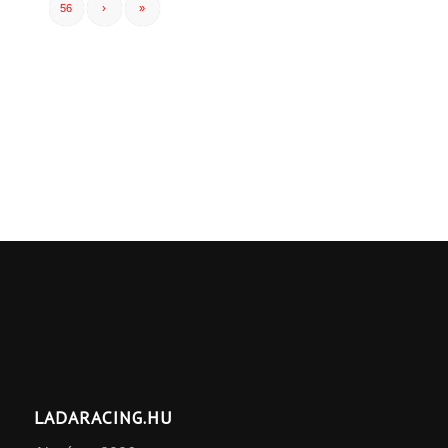
56
›
»
LADARACING.HU