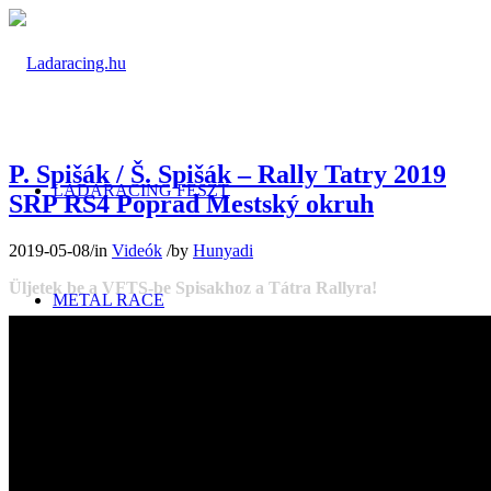
P. Spišák / Š. Spišák – Rally Tatry 2019
LADARACING FESZT
SRP RS4 Poprad Mestský okruh
2019-05-08
/
in
Videók
/
by
Hunyadi
Üljetek be a VFTS-be Spisakhoz a Tátra Rallyra!
METAL RACE
FOTÓALBUMOK