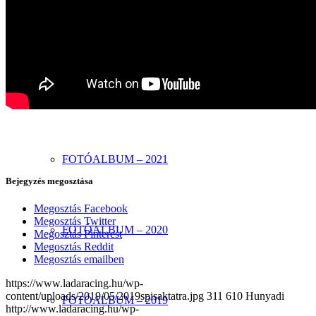
FOTÓALBUM – 2023
FOTÓALBUM – 2022
FOTÓALBUM – 2021
Bejegyzés megosztása
Megosztás Facebook
Megosztás Twitter
FOTÓALBUM – 2020
Megosztás Pinterest
Megosztás Reddit
Megosztás emailben
https://www.ladaracing.hu/wp-
content/uploads/2019/05/2019spisaktatra.jpg
311
610
Hunyadi
FOTÓALBUM – 2019
http://www.ladaracing.hu/wp-