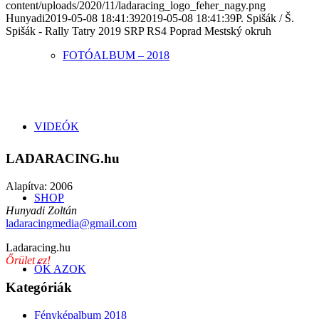
content/uploads/2020/11/ladaracing_logo_feher_nagy.png
Hunyadi
2019-05-08 18:41:39
2019-05-08 18:41:39
P. Spišák / Š.
Spišák - Rally Tatry 2019 SRP RS4 Poprad Mestský okruh
FOTÓALBUM – 2018
VIDEÓK
LADARACING.hu
Alapítva: 2006
SHOP
Hunyadi Zoltán
ladaracingmedia@gmail.com
Ladaracing.hu
Őrület ez!
ŐK AZOK
Kategóriák
Fényképalbum 2018