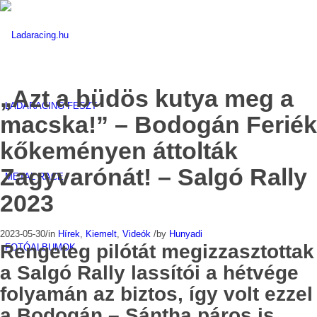
„Azt a büdös kutya meg a
LADARACING FESZT
macska!” – Bodogán Feriék
kőkeményen áttolták
Zagyvarónát! – Salgó Rally
METAL RACE
2023
2023-05-30
/
in
Hírek
,
Kiemelt
,
Videók
/
by
Hunyadi
Rengeteg pilótát megizzasztottak
FOTÓALBUMOK
a Salgó Rally lassítói a hétvége
folyamán az biztos, így volt ezzel
a Bodogán – Sántha páros is