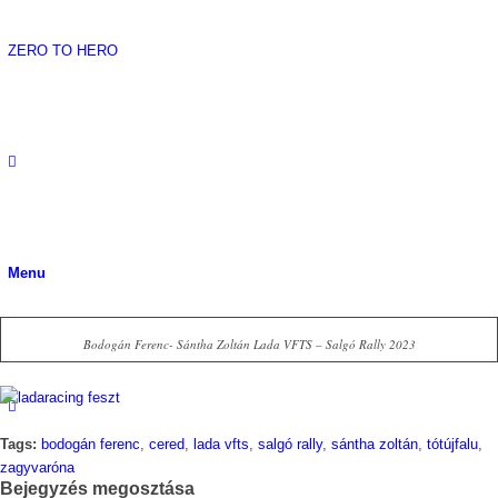
ZERO TO HERO
Menu
Bodogán Ferenc- Sántha Zoltán Lada VFTS – Salgó Rally 2023
Tags:
bodogán ferenc
,
cered
,
lada vfts
,
salgó rally
,
sántha zoltán
,
tótújfalu
,
zagyvaróna
Bejegyzés megosztása