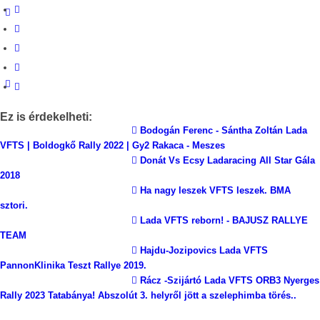
Ez is érdekelheti:
Bodogán Ferenc - Sántha Zoltán Lada
VFTS | Boldogkő Rally 2022 | Gy2 Rakaca - Meszes
Donát Vs Ecsy Ladaracing All Star Gála
2018
Ha nagy leszek VFTS leszek. BMA
sztori.
Lada VFTS reborn! - BAJUSZ RALLYE
TEAM
Hajdu-Jozipovics Lada VFTS
PannonKlinika Teszt Rallye 2019.
Rácz -Szijártó Lada VFTS ORB3 Nyerges
Rally 2023 Tatabánya! Abszolút 3. helyről jött a szelephimba törés..