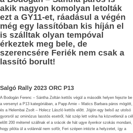
akik nagyon komolyan letolták
ezt a GY11-et, ráadásul a végén
még egy lassítóban kis híján el
is szálltak olyan tempóval
érkeztek meg bele, de
szerencsére Feriék nem csak a
lassító borult!
Salgó Rally 2023 ORC P13
A Bodogán Ferenc – Sántha Zoltán kettős végül a második helyen fejezte be
a versenyt a P13 kategóriában, a Papp Arnie – Matics Barbara páros mögött,
és a Helembai Zsolt – Holecz László kettős előtt. Jöjjön egy belső az utolsó
gyorsról az ominózus lasstós esetről, hát szép lett volna ha közvetlenül a cél
előtt 200 méterrel szállnak el a srácok de hát ugye ilyenkor szokás mondani,
hogy pilóta ül a volánnál nem sofőr, Feri szépen intézte a helyzetet, így a