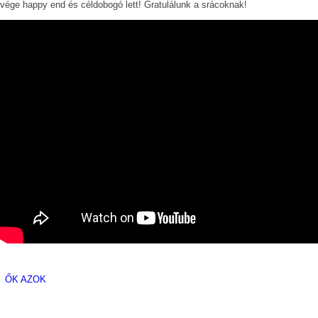
vége happy end és céldobogó lett! Gratulálunk a srácoknak!
VIDEÓK
SHOP
ŐK AZOK