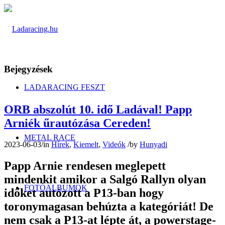
Bejegyzések
LADARACING FESZT
ORB abszolút 10. idő Ladával! Papp
Arniék űrautózása Cereden!
METAL RACE
2023-06-03
/
in
Hírek
,
Kiemelt
,
Videók
/
by
Hunyadi
Papp Arnie rendesen meglepett
mindenkit amikor a Salgó Rallyn olyan
FOTÓALBUMOK
időket autózott a P13-ban hogy
toronymagasan behúzta a kategóriát! De
nem csak a P13-at lépte át, a powerstage-