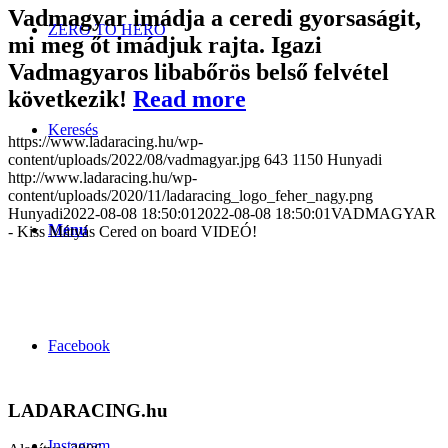
Vadmagyar imádja a ceredi gyorsaságit,
ZERO TO HERO
mi meg őt imádjuk rajta. Igazi
Vadmagyaros libabőrös belső felvétel
következik!
Read more
Keresés
https://www.ladaracing.hu/wp-
content/uploads/2022/08/vadmagyar.jpg
643
1150
Hunyadi
http://www.ladaracing.hu/wp-
content/uploads/2020/11/ladaracing_logo_feher_nagy.png
Hunyadi
2022-08-08 18:50:01
2022-08-08 18:50:01
VADMAGYAR
Menu
- Kiss Mátyás Cered on board VIDEÓ!
Facebook
LADARACING.hu
Instagram