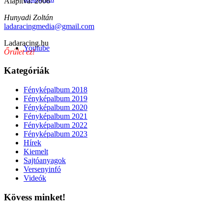
Alapítva: 2006
Hunyadi Zoltán
ladaracingmedia@gmail.com
Ladaracing.hu
Youtube
Őrület ez!
Kategóriák
Fényképalbum 2018
Fényképalbum 2019
Fényképalbum 2020
Fényképalbum 2021
Fényképalbum 2022
Fényképalbum 2023
Hírek
Kiemelt
Sajtóanyagok
Versenyinfó
Videók
Kövess minket!