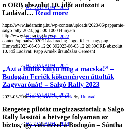
n ORB abszolút 10. időt autózott a
FOTÓALBUM – 2023
Ladával…
Read more
https://www.ladaracing.hu/wp-content/uploads/2023/06/papparnie-
salgo-rally-2023.jpg
500
1000
Hunyadi
http://www.ladaracing.hu/wp-
FOTÓALBUM – 2022
content/uploads/2020/11/ladaracing_logo_feher_nagy.png
Hunyadi
2023-06-03 12:20:39
2023-06-03 12:20:39
ORB abszolút
10. idő Ladával! Papp Arniék űrautózása Cereden!
FOTÓALBUM – 2021
„Azt a büdös kutya meg a macska!” –
Bodogán Feriék kőkeményen áttolták
Zagyvarónát! – Salgó Rally 2023
FOTÓALBUM – 2020
2023-05-30
/
in
Hírek
,
Kiemelt
,
Videók
/
by
Hunyadi
Rengeteg pilótát megizzasztottak a Salgó
Rally lassítói a hétvége folyamán az
biztos, így volt ezzel a Bodogán – Sántha
FOTÓALBUM – 2019