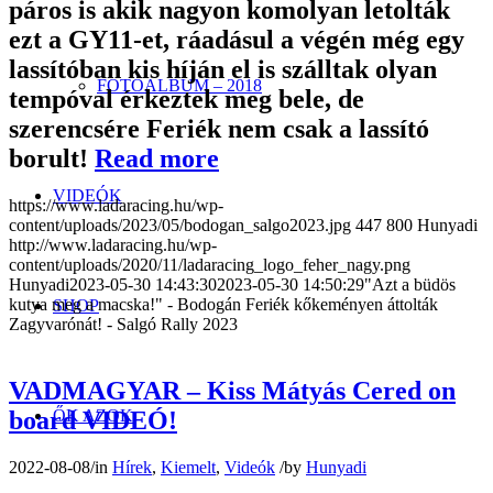
páros is akik nagyon komolyan letolták
ezt a GY11-et, ráadásul a végén még egy
lassítóban kis híján el is szálltak olyan
FOTÓALBUM – 2018
tempóval érkeztek meg bele, de
szerencsére Feriék nem csak a lassító
borult!
Read more
VIDEÓK
https://www.ladaracing.hu/wp-
content/uploads/2023/05/bodogan_salgo2023.jpg
447
800
Hunyadi
http://www.ladaracing.hu/wp-
content/uploads/2020/11/ladaracing_logo_feher_nagy.png
Hunyadi
2023-05-30 14:43:30
2023-05-30 14:50:29
"Azt a büdös
kutya meg a macska!" - Bodogán Feriék kőkeményen áttolták
SHOP
Zagyvarónát! - Salgó Rally 2023
VADMAGYAR – Kiss Mátyás Cered on
board VIDEÓ!
ŐK AZOK
2022-08-08
/
in
Hírek
,
Kiemelt
,
Videók
/
by
Hunyadi