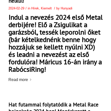
nélkül!
/
/
2024-02-29
in
Hírek
,
Kiemelt
by
Hunyadi
Indul a nevezés 2024 első Metal
derbijére! Elő a Zsigulikat a
garázsból, tessék leporolni őket
(bár kételkednénk benne hogy
hozzájuk se kellett nyúlni XD)
és leadni a nevezést az első
fordulóra! Máricus 16-án irány a
RabócsiRing!
Read more
Hat futammal folytatódik a Metal Race