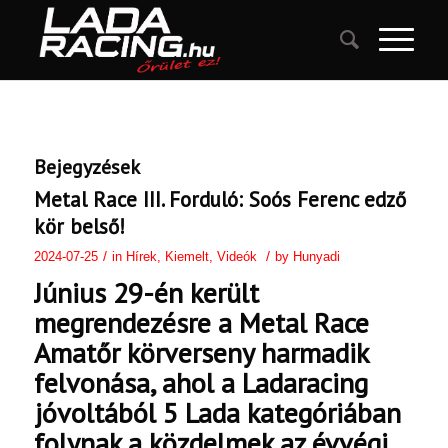
Bejegyzések
Metal Race III. Forduló: Soós Ferenc edző
kör belső!
/
/
2024-07-25
in
Hírek
,
Kiemelt
,
Videók
by
Hunyadi
Június 29-én került
megrendezésre a Metal Race
Amatőr körverseny harmadik
felvonása, ahol a Ladaracing
jóvoltából 5 Lada kategóriában
folynak a közdelmek az évvégi