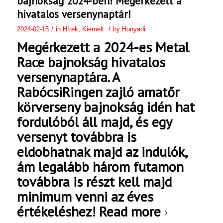
bajnokság 2024-ben! Megérkezett a
hivatalos versenynaptár!
/
/
2024-02-15
in
Hírek
,
Kiemelt
by
Hunyadi
Megérkezett a 2024-es Metal
Race bajnokság hivatalos
versenynaptára. A
RabócsiRingen zajló amatőr
körverseny bajnokság idén hat
fordulóból áll majd, és egy
versenyt továbbra is
eldobhatnak majd az indulók,
ám legalább három futamon
továbbra is részt kell majd
minimum venni az éves
értékeléshez!
Read more