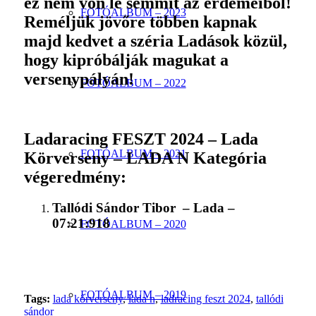
ez nem von le semmit az érdemeiből!
FOTÓALBUM – 2023
Reméljük jövőre többen kapnak
majd kedvet a széria Ladások közül,
hogy kipróbálják magukat a
versenypályán!
FOTÓALBUM – 2022
Ladaracing FESZT 2024 – Lada
FOTÓALBUM – 2021
Körverseny – LADA N Kategória
végeredmény:
Tallódi Sándor Tibor – Lada –
07:21:918
FOTÓALBUM – 2020
FOTÓALBUM – 2019
Tags:
lada körverseny
,
lada n
,
ladracing feszt 2024
,
tallódi
sándor