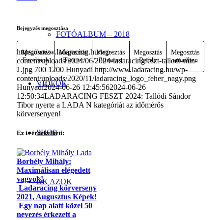
Bejegyzés megosztása
FOTÓALBUM – 2018
https://www.ladaracing.hu/wp-
Megosztás
Megosztás
Megosztás
Megosztás
Megosztás
content/uploads/2024/06/2024-ladaracingfeszt-tallodi-min-
Facebook
Twitter
Pinterest
Reddit
emailben
1.jpg
700
1200
Hunyadi
http://www.ladaracing.hu/wp-
content/uploads/2020/11/ladaracing_logo_feher_nagy.png
VIDEÓK
Hunyadi
2024-06-26 12:45:56
2024-06-26
12:50:34
LADARACING FESZT 2024: Tallódi Sándor
Tibor nyerte a LADA N kategóriát az időmérős
körversenyen!
SHOP
Ez is érdekelheti:
Borbély Mihály:
Maximálisan elégedett
vagyok!
ŐK AZOK
Ladaracing körverseny
2021, Augusztus Képek!
Egy nap alatt közel 50
nevezés érkezett a