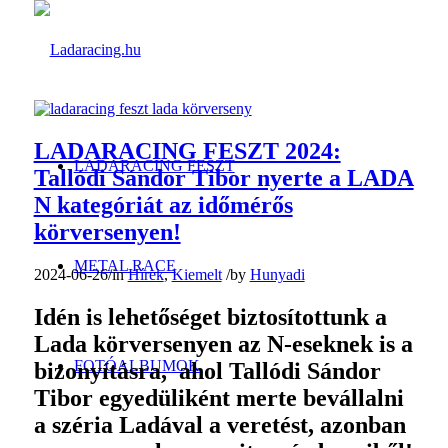
LADARACING FESZT 2024:
LADARACING FESZT
Tallódi Sándor Tibor nyerte a LADA
N kategóriát az időmérős
körversenyen!
METAL RACE
2024-06-26
/
in
Hírek
,
Kiemelt
/
by
Hunyadi
Idén is lehetőséget biztosítottunk a
Lada körversenyen az N-eseknek is a
FOTÓALBUMOK
bizonyításra, ahol Tallódi Sándor
Tibor egyedüliként merte bevállalni
a széria Ladával a veretést, azonban