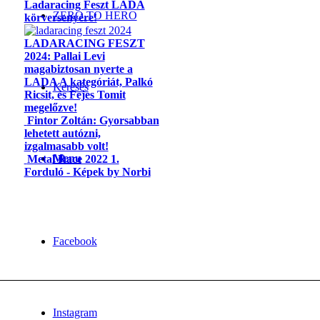
Ladaracing Feszt LADA
ZERO TO HERO
körversenyére!
LADARACING FESZT
2024: Pallai Levi
magabiztosan nyerte a
LADA A kategóriát, Palkó
Keresés
Ricsit, és Fejes Tomit
megelőzve!
Fintor Zoltán: Gyorsabban
lehetett autózni,
izgalmasabb volt!
Menu
Metal Race 2022 1.
Forduló - Képek by Norbi
Facebook
Instagram