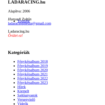
LADARACING.hu
Alapítva: 2006
Hunyadi Zoltán
Youtube
ladaracingmedia@gmail.com
Ladaracing.hu
Őrület ez!
Kategóriák
Fényképalbum 2018
Fényképalbum 2019
Fényképalbum 2020
Fényképalbum 2021
Fényképalbum 2022
Fényképalbum 2023
Hírek
Kiemelt
Sajtóanyagok
Versenyinfó
Videók