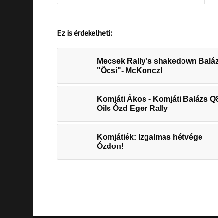
Ez is érdekelheti:
Mecsek Rally's shakedown Balá
"Öcsi"- McKoncz!
Komjáti Ákos - Komjáti Balázs Q
Oils Ózd-Eger Rally
Komjátiék: Izgalmas hétvége
Ózdon!