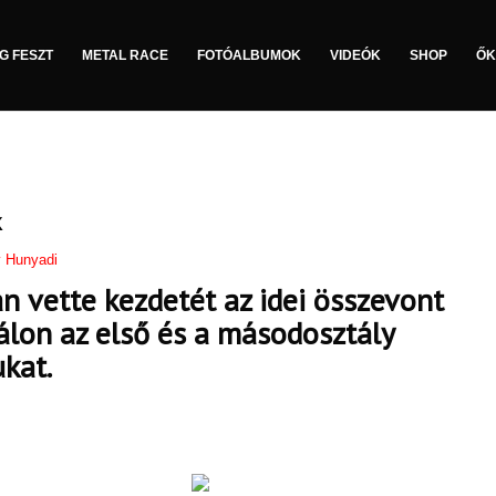
G FESZT
METAL RACE
FOTÓALBUMOK
VIDEÓK
SHOP
ŐK
k
y
Hunyadi
n vette kezdetét az idei összevont
válon az első és a másodosztály
ukat.