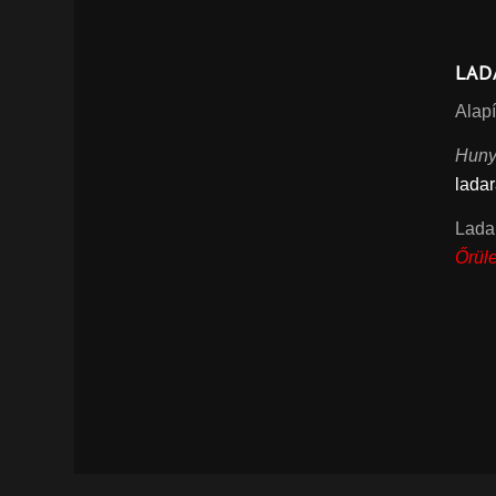
LAD
Alapí
Huny
lada
Lada
Őrüle