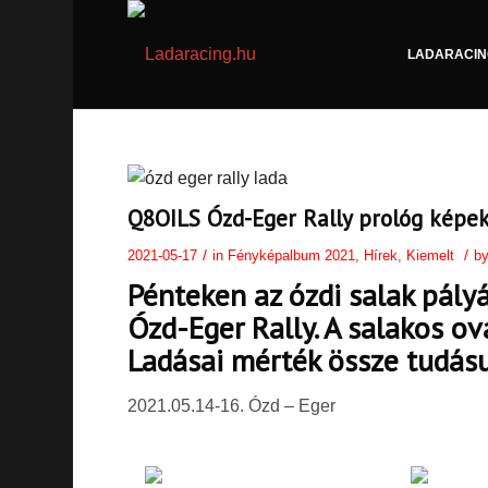
LADARACIN
Q8OILS Ózd-Eger Rally prológ képe
/
/
2021-05-17
in
Fényképalbum 2021
,
Hírek
,
Kiemelt
b
Pénteken az ózdi salak pályá
Ózd-Eger Rally. A salakos o
Ladásai mérték össze tudás
2021.05.14-16. Ózd – Eger