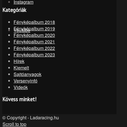
Instagram
Kategóriák
Fényképalbum 2018
Fényképalbum 2019
Youtube
Fényképalbum 2020
Fényképalbum 2021
Fényképalbum 2022
Fényképalbum 2023
Hírek
Kiemelt
Sajtóanyagok
Versenyinfó
Videók
Kövess minket!
© Copyright - Ladaracing.hu
Scroll to top