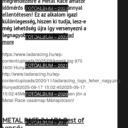
megrendezésre a Metal Race amatőr
időmérős körverseny menetiránnyal
FOTÓALBUM – 2023
ellentétesen
! Ez az alkalom igazi
különlegesség, hiszen ki tudja, lesz-e
még lehetőség újra így versenyezni a
legnagyobb nyomvonalon.
Read
FOTÓALBUM – 2022
more
https://www.ladaracing.hu/wp-
content/uploads/2025/09/keret4.jpg
970
FOTÓALBUM – 2021
1600
Hunyadi
http://www.ladaracing.hu/wp-
content/uploads/2020/11/ladaracing_logo_feher_nagy.png
Hunyadi
2025-09-17 15:02:45
2025-09-17
15:02:45
Menetiránnyal ellentétesen jön a
FOTÓALBUM – 2020
Metal Race vasárnap Máriapócson!
METAL RACE 2 LADA Best of
FOTÓALBUM – 2019