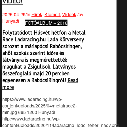
VIDEÓ!
2025-04-29
/
in
Hírek
,
Kiemelt
,
Videók
/
by
Hunyadi
FOTÓALBUM – 2018
Folytatódott Húsvét hétfőn a Metal
Race Ladaracing.hu Lada Körverseny
sorozat a máriapócsi Rabócsiringen,
VIDEÓK
ahol szokás szerint időre és
látványra is megmérettették
magukat a Zsigulisok. Látványos
összefoglaló majd 20 percben
egyenesen a RabócsiRingről!
Read
SHOP
more
https://www.ladaracing.hu/wp-
content/uploads/2025/04/metalrace2-
ŐK AZOK
min.jpg
665
1200
Hunyadi
http://www.ladaracing.hu/wp-
content/uploads/2020/11/ladaracing_logo_feher_nagy.png