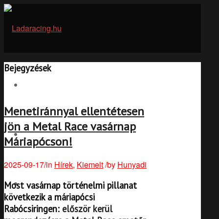
Bejegyzések
LADARACING FESZT
Menetiránnyal ellentétesen
jön a Metal Race vasárnap
METAL RACE
Máriapócson!
2025-09-17
/
in
Hírek
,
Kiemelt
/
by
Hunyadi
Most vasárnap történelmi pillanat
FOTÓALBUMOK
következik a máriapócsi
Rabócsiringen:
először kerül