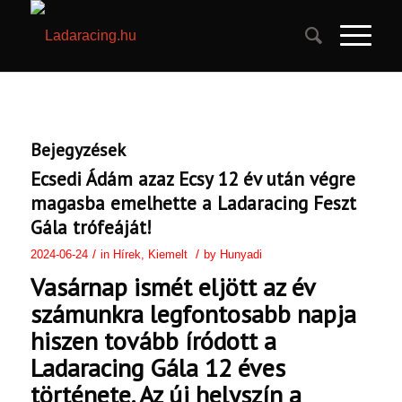
Bejegyzések
Ecsedi Ádám azaz Ecsy 12 év után végre
magasba emelhette a Ladaracing Feszt
Gála trófeáját!
/
/
2024-06-24
in
Hírek
,
Kiemelt
by
Hunyadi
Vasárnap ismét eljött az év
számunkra legfontosabb napja
hiszen tovább íródott a
Ladaracing Gála 12 éves
története. Az új helyszín a