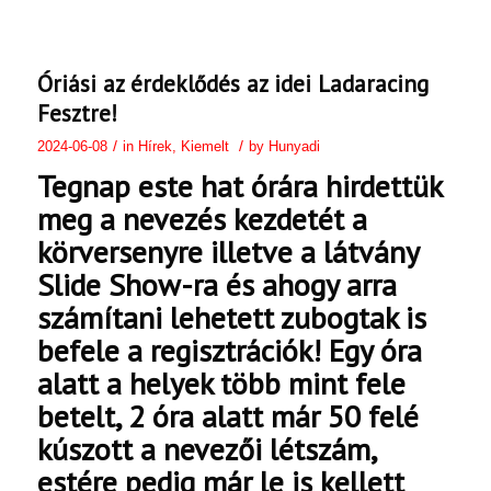
Óriási az érdeklődés az idei Ladaracing
Fesztre!
/
/
2024-06-08
in
Hírek
,
Kiemelt
by
Hunyadi
Tegnap este hat órára hirdettük
meg a nevezés kezdetét a
körversenyre illetve a látvány
Slide Show-ra és ahogy arra
számítani lehetett zubogtak is
befele a regisztrációk! Egy óra
alatt a helyek több mint fele
betelt, 2 óra alatt már 50 felé
kúszott a nevezői létszám,
estére pedig már le is kellett