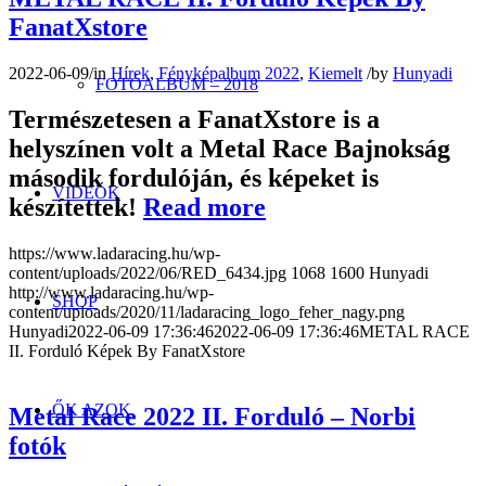
FanatXstore
2022-06-09
/
in
Hírek
,
Fényképalbum 2022
,
Kiemelt
/
by
Hunyadi
FOTÓALBUM – 2018
Természetesen a FanatXstore is a
helyszínen volt a Metal Race Bajnokság
második fordulóján, és képeket is
VIDEÓK
készítettek!
Read more
https://www.ladaracing.hu/wp-
content/uploads/2022/06/RED_6434.jpg
1068
1600
Hunyadi
http://www.ladaracing.hu/wp-
SHOP
content/uploads/2020/11/ladaracing_logo_feher_nagy.png
Hunyadi
2022-06-09 17:36:46
2022-06-09 17:36:46
METAL RACE
II. Forduló Képek By FanatXstore
ŐK AZOK
Metal Race 2022 II. Forduló – Norbi
fotók