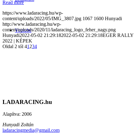
Read more
https://www.ladaracing.hu/wp-
content/uploads/2022/05/IMG_3807.jpg
1067
1600
Hunyadi
http://www.ladaracing.hu/wp-
content/uploads/2020/11/ladaracing_logo_feher_nagy.png
Youtube
Hunyadi
2022-05-02 21:29:18
2022-05-02 21:29:18
EGER RALLY
2022 | KÉPEK
Oldal 2 tól 4
1
2
3
4
LADARACING.hu
Alapítva: 2006
Hunyadi Zoltán
ladaracingmedia@gmail.com