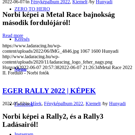
2022-06-07
/
in
Fényképalbum 2022
,
Kiemelt
/
by
Hunyadi
ZERO TO HERO
Norbi képei a Metal Race bajnokság
második fordulójáról!
Read more
Keresés
https://www.ladaracing.hu/wp-
content/uploads/2022/06/IMG_4846.jpg
1067
1600
Hunyadi
http://www.ladaracing.hu/wp-
content/uploads/2020/11/ladaracing_logo_feher_nagy.png
Hunyadi
2022-06-07 20:57:38
2022-06-07 21:26:34
Metal Race 2022
Menu
II. Forduló - Norbi fotók
EGER RALLY 2022 | KÉPEK
2022-05-02
/
in
Hírek
,
Fényképalbum 2022
,
Kiemelt
/
by
Hunyadi
Facebook
Norbi képei a Rally2, és a Rally3
Ladásairól!
Instagram