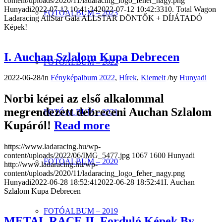
content/uploads/2020/11/ladaracing_logo_feher_nagy.png
Hunyadi
2022-07-12 10:41:24
2022-07-12 10:42:33
10. Total Wagon
FOTÓALBUM – 2023
Ladaracing AllStar Gála ALLSTAR DÖNTŐK + DÍJÁTADÓ
Képek!
I. Auchan Szlalom Kupa Debrecen
FOTÓALBUM – 2022
2022-06-28
/
in
Fényképalbum 2022
,
Hírek
,
Kiemelt
/
by
Hunyadi
Norbi képei az első alkalommal
megrendezett debreceni Auchan Szlalom
FOTÓALBUM – 2021
Kupáról!
Read more
https://www.ladaracing.hu/wp-
content/uploads/2022/06/IMG_5477.jpg
1067
1600
Hunyadi
FOTÓALBUM – 2020
http://www.ladaracing.hu/wp-
content/uploads/2020/11/ladaracing_logo_feher_nagy.png
Hunyadi
2022-06-28 18:52:41
2022-06-28 18:52:41
I. Auchan
Szlalom Kupa Debrecen
FOTÓALBUM – 2019
METAL RACE II. Forduló Képek By