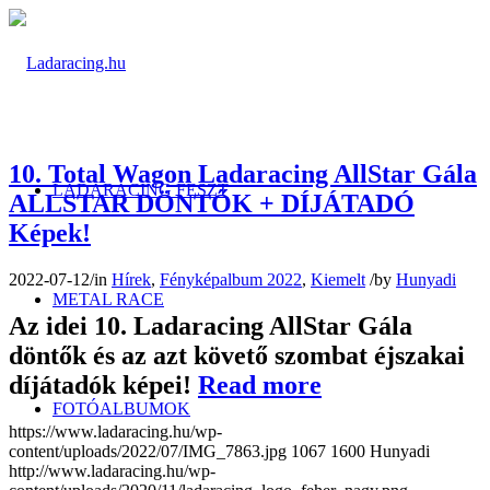
10. Total Wagon Ladaracing AllStar Gála
LADARACING FESZT
ALLSTAR DÖNTŐK + DÍJÁTADÓ
Képek!
2022-07-12
/
in
Hírek
,
Fényképalbum 2022
,
Kiemelt
/
by
Hunyadi
METAL RACE
Az idei 10. Ladaracing AllStar Gála
döntők és az azt követő szombat éjszakai
díjátadók képei!
Read more
FOTÓALBUMOK
https://www.ladaracing.hu/wp-
content/uploads/2022/07/IMG_7863.jpg
1067
1600
Hunyadi
http://www.ladaracing.hu/wp-